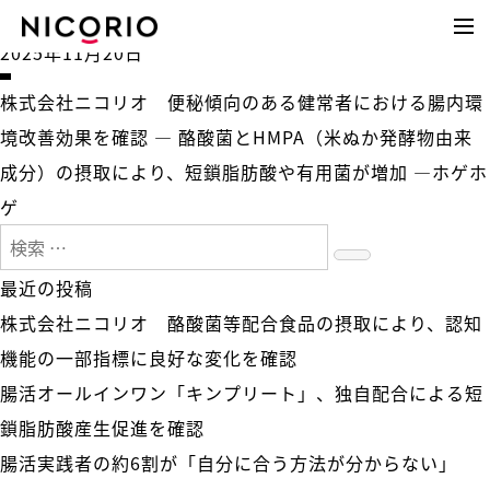
タグ:
論文
2025年11月20日
株式会社ニコリオ 便秘傾向のある健常者における腸内環
境改善効果を確認 ― 酪酸菌とHMPA（米ぬか発酵物由来
成分）の摂取により、短鎖脂肪酸や有用菌が増加 ―
ホゲホ
ゲ
検
検
索:
最近の投稿
索
株式会社ニコリオ 酪酸菌等配合食品の摂取により、認知
機能の一部指標に良好な変化を確認
腸活オールインワン「キンプリート」、独自配合による短
鎖脂肪酸産生促進を確認
腸活実践者の約6割が「自分に合う方法が分からない」