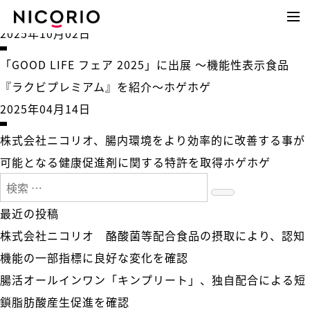
タグ:
株式会社ニコリオ
2025年10月02日
「GOOD LIFE フェア 2025」に出展 〜機能性表示食品
『ラクビプレミアム』を紹介〜
ホゲホゲ
2025年04月14日
株式会社ニコリオ、腸内環境をより効率的に改善する事が
可能となる健康促進剤に関する特許を取得
ホゲホゲ
検
検
索:
最近の投稿
索
株式会社ニコリオ 酪酸菌等配合食品の摂取により、認知
機能の一部指標に良好な変化を確認
腸活オールインワン「キンプリート」、独自配合による短
鎖脂肪酸産生促進を確認