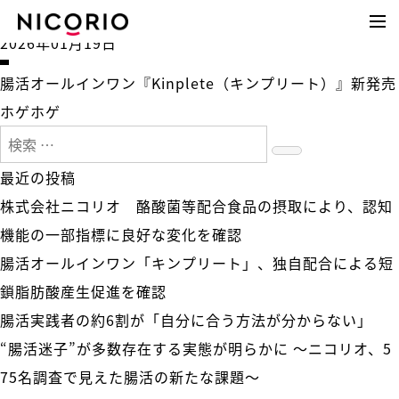
タグ:
フラクトオリゴ糖
2026年01月19日
腸活オールインワン『Kinplete（キンプリート）』新発売
ホゲホゲ
検
検
索:
最近の投稿
索
株式会社ニコリオ 酪酸菌等配合食品の摂取により、認知
機能の一部指標に良好な変化を確認
腸活オールインワン「キンプリート」、独自配合による短
鎖脂肪酸産生促進を確認
腸活実践者の約6割が「自分に合う方法が分からない」
“腸活迷子”が多数存在する実態が明らかに 〜ニコリオ、5
75名調査で見えた腸活の新たな課題〜